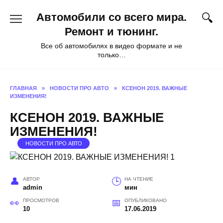
Перейти
Автомобили со всего мира.
к
содержанию
Ремонт и тюнинг.
Все об автомобилях в видео формате и не
только…
ГЛАВНАЯ
»
НОВОСТИ ПРО АВТО
»
КСЕНОН 2019. ВАЖНЫЕ
ИЗМЕНЕНИЯ!
КСЕНОН 2019. ВАЖНЫЕ
ИЗМЕНЕНИЯ!
НОВОСТИ ПРО АВТО
АВТОР
НА ЧТЕНИЕ
admin
мин
ПРОСМОТРОВ
ОПУБЛИКОВАНО
10
17.06.2019