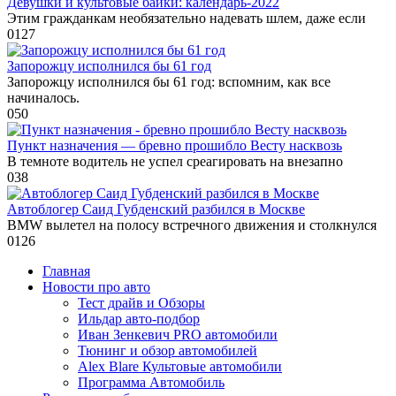
Девушки и культовые байки: календарь-2022
Этим гражданкам необязательно надевать шлем, даже если
0
127
Запорожцу исполнился бы 61 год
Запорожцу исполнился бы 61 год: вспомним, как все
начиналось.
0
50
Пункт назначения — бревно прошибло Весту насквозь
В темноте водитель не успел среагировать на внезапно
0
38
Автоблогер Саид Губденский разбился в Москве
BMW вылетел на полосу встречного движения и столкнулся
0
126
Главная
Новости про авто
Тест драйв и Обзоры
Ильдар авто-подбор
Иван Зенкевич PRO автомобили
Тюнинг и обзор автомобилей
Alex Blare Культовые автомобили
Программа Автомобиль