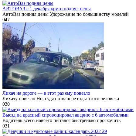
АВТОВАЗ с 1 декабря круто поднял цены
АвтоВаз поднял цены Удорожание по большинству моделей
0
47
Лихач на дороге — в этот раз ему повезло
Лихачу повезло Но, судя по манере езды этого человека
0
30
Выезд на красный спровоцировал аварию с 6 автомобилями
Водитель всего-навсего пытался быстренько проскочить
0
31