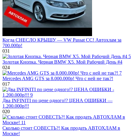
Когда СНЕСЛО КРЫШУ — VW Passat CC! Автохлам за
700.000р!
0
31
Золотая Кнопка. Черная BMW X5. Мой Рабочий День #4
0
24
Mercedes AMG GTS за 8.000.000р! Что с ней не так?!
0
17
Два INFINITI по цене одного!? ЦЕНА ОШИБКИ —
1.200.000р!!!
0
20
Сколько стоит СОВЕСТЬ?! Как продать АВТОХЛАМ в
Москве!