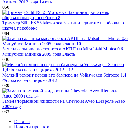
Актион 2012 года 1часть
0
50
Триммер Stihl FS 55 Мотокоса Заклинил двигатель, оборвало
шатун, переборка
0
84
Замена сальника маслонасоса АКПП на Mitsubishi Minica 0,6
Мицубиси Миника 2005 года 2часть
0
36
Мелкий ремонт переднего бампера на Volkswagen Scirocco 1,4
Фольксваген Сцироко 2012 г
0
39
Замена тормозной жидкости на Chevrolet Aveo Шевроле Авео
2009 года
0
33
Главная
Новости про авто