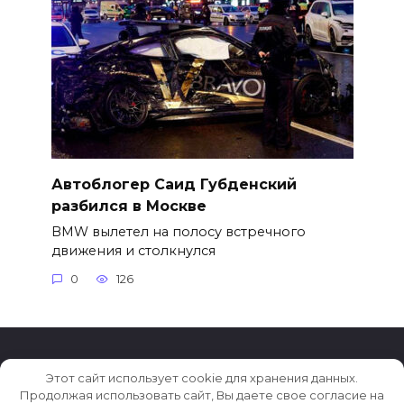
Автоблогер Саид Губденский
разбился в Москве
BMW вылетел на полосу встречного
движения и столкнулся
0
126
Этот сайт использует cookie для хранения данных.
© 2026 Автомобили со всего мира. Ремонт и тюнинг.
Продолжая использовать сайт, Вы даете свое согласие на