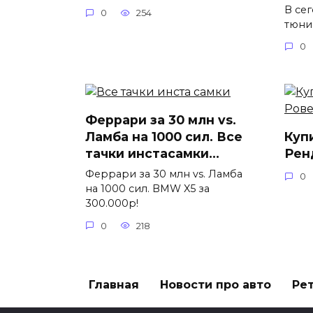
В се
0
254
тюни
0
Феррари за 30 млн vs.
Ламба на 1000 сил. Все
Куп
тачки инстасамки…
Рен
Феррари за 30 млн vs. Ламба
0
на 1000 сил. BMW X5 за
300.000р!
0
218
Главная
Новости про авто
Ре